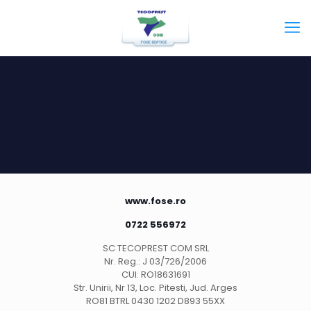
www.fose.ro
0722 556972
SC TECOPREST COM SRL
Nr. Reg.: J 03/726/2006
CUI: RO18631691
Str. Unirii, Nr 13, Loc. Pitesti, Jud. Arges
RO81 BTRL 0430 1202 D893 55XX