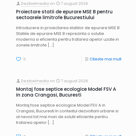
Dezibelmedia
on
7 august 2026
Proiectare statii de epurare MSE B pentru
sectoarele limitrofe Bucurestiului
Introducere in proiectarea statiilor de epurare MSE B
Statiile de epurare MSE B reprezinta o solutie
moderna si eficienta pentru tratarea apelor uzate in
zonele limitrofe
[…]
0
Citeste mai mult
Dezibelmedia
on
7 august 2026
Montaj fose septice ecologice Model FSV A
in zona Crangasi, Bucuresti
Montaj fose septice ecologice Model FSV A in
Crangasi, Bucuresti In contextul dezvoltarii urbane si
al nevoii tot mai mari de solutii eficiente pentru
tratarea apelor
[…]