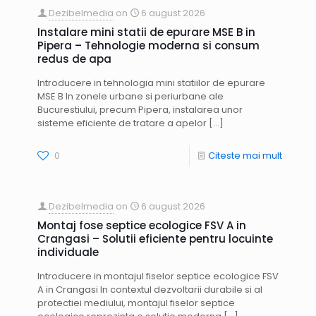
Dezibelmedia
on
6 august 2026
Instalare mini statii de epurare MSE B in
Pipera – Tehnologie moderna si consum
redus de apa
Introducere in tehnologia mini statiilor de epurare
MSE B In zonele urbane si periurbane ale
Bucurestiului, precum Pipera, instalarea unor
sisteme eficiente de tratare a apelor
[…]
0
Citeste mai mult
Dezibelmedia
on
6 august 2026
Montaj fose septice ecologice FSV A in
Crangasi – Solutii eficiente pentru locuinte
individuale
Introducere in montajul fiselor septice ecologice FSV
A in Crangasi In contextul dezvoltarii durabile si al
protectiei mediului, montajul fiselor septice