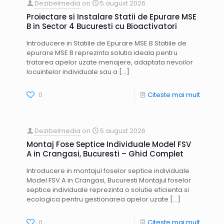
Dezibelmedia
on
5 august 2026
Proiectare si Instalare Statii de Epurare MSE
B in Sector 4 Bucuresti cu Bioactivatori
Introducere in Statiile de Epurare MSE B Statiile de
epurare MSE B reprezinta solutia ideala pentru
tratarea apelor uzate menajere, adaptata nevoilor
locuintelor individuale sau a
[…]
0
Citeste mai mult
Dezibelmedia
on
5 august 2026
Montaj Fose Septice Individuale Model FSV
A in Crangasi, Bucuresti – Ghid Complet
Introducere in montajul foselor septice individuale
Model FSV A in Crangasi, Bucuresti Montajul foselor
septice individuale reprezinta o solutie eficienta si
ecologica pentru gestionarea apelor uzate
[…]
0
Citeste mai mult