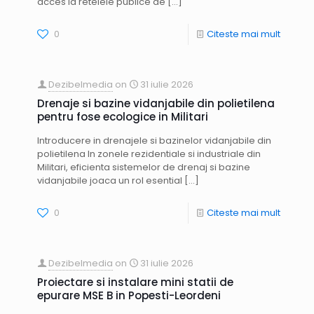
acces la retelele publice de
[…]
0
Citeste mai mult
Dezibelmedia
on
31 iulie 2026
Drenaje si bazine vidanjabile din polietilena
pentru fose ecologice in Militari
Introducere in drenajele si bazinelor vidanjabile din
polietilena In zonele rezidentiale si industriale din
Militari, eficienta sistemelor de drenaj si bazine
vidanjabile joaca un rol esential
[…]
0
Citeste mai mult
Dezibelmedia
on
31 iulie 2026
Proiectare si instalare mini statii de
epurare MSE B in Popesti-Leordeni