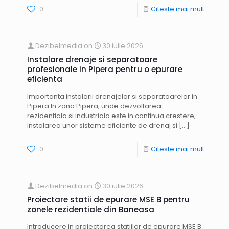
0
Citeste mai mult
Dezibelmedia
on
30 iulie 2026
Instalare drenaje si separatoare
profesionale in Pipera pentru o epurare
eficienta
Importanta instalarii drenajelor si separatoarelor in
Pipera In zona Pipera, unde dezvoltarea
rezidentiala si industriala este in continua crestere,
instalarea unor sisteme eficiente de drenaj si
[…]
0
Citeste mai mult
Dezibelmedia
on
30 iulie 2026
Proiectare statii de epurare MSE B pentru
zonele rezidentiale din Baneasa
Introducere in proiectarea statiilor de epurare MSE B