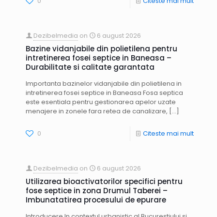
0
Citeste mai mult
Dezibelmedia
on
6 august 2026
Bazine vidanjabile din polietilena pentru
intretinerea fosei septice in Baneasa –
Durabilitate si calitate garantata
Importanta bazinelor vidanjabile din polietilena in
intretinerea fosei septice in Baneasa Fosa septica
este esentiala pentru gestionarea apelor uzate
menajere in zonele fara retea de canalizare,
[…]
0
Citeste mai mult
Dezibelmedia
on
6 august 2026
Utilizarea bioactivatorilor specifici pentru
fose septice in zona Drumul Taberei –
Imbunatatirea procesului de epurare
Introducere In contextul urbanistic al Bucurestiului si