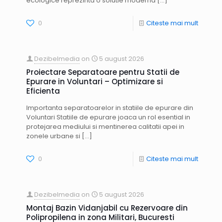
ecologice reprezinta o solutie moderna
[…]
0
Citeste mai mult
Dezibelmedia
on
5 august 2026
Proiectare Separatoare pentru Statii de
Epurare in Voluntari – Optimizare si
Eficienta
Importanta separatoarelor in statiile de epurare din
Voluntari Statiile de epurare joaca un rol esential in
protejarea mediului si mentinerea calitatii apei in
zonele urbane si
[…]
0
Citeste mai mult
Dezibelmedia
on
5 august 2026
Montaj Bazin Vidanjabil cu Rezervoare din
Polipropilena in zona Militari, Bucuresti