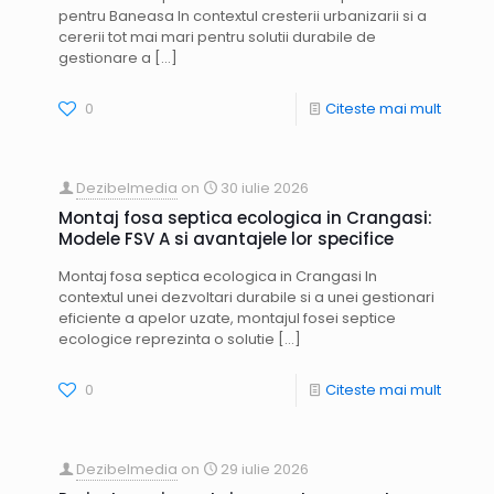
pentru Baneasa In contextul cresterii urbanizarii si a
cererii tot mai mari pentru solutii durabile de
gestionare a
[…]
0
Citeste mai mult
Dezibelmedia
on
30 iulie 2026
Montaj fosa septica ecologica in Crangasi:
Modele FSV A si avantajele lor specifice
Montaj fosa septica ecologica in Crangasi In
contextul unei dezvoltari durabile si a unei gestionari
eficiente a apelor uzate, montajul fosei septice
ecologice reprezinta o solutie
[…]
0
Citeste mai mult
Dezibelmedia
on
29 iulie 2026