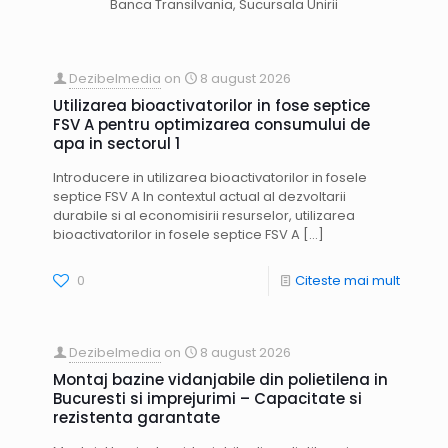
Banca Transilvania, Sucursala Unirii
Dezibelmedia
on
8 august 2026
Utilizarea bioactivatorilor in fose septice
FSV A pentru optimizarea consumului de
apa in sectorul 1
Introducere in utilizarea bioactivatorilor in fosele
septice FSV A In contextul actual al dezvoltarii
durabile si al economisirii resurselor, utilizarea
bioactivatorilor in fosele septice FSV A
[…]
0
Citeste mai mult
Dezibelmedia
on
8 august 2026
Montaj bazine vidanjabile din polietilena in
Bucuresti si imprejurimi – Capacitate si
rezistenta garantate