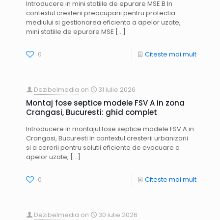
Introducere in mini statiile de epurare MSE B In
contextul cresterii preocuparii pentru protectia
mediului si gestionarea eficienta a apelor uzate,
mini statiile de epurare MSE
[…]
0
Citeste mai mult
Dezibelmedia
on
31 iulie 2026
Montaj fose septice modele FSV A in zona
Crangasi, Bucuresti: ghid complet
Introducere in montajul fose septice modele FSV A in
Crangasi, Bucuresti In contextul cresterii urbanizarii
si a cererii pentru solutii eficiente de evacuare a
apelor uzate,
[…]
0
Citeste mai mult
Dezibelmedia
on
30 iulie 2026