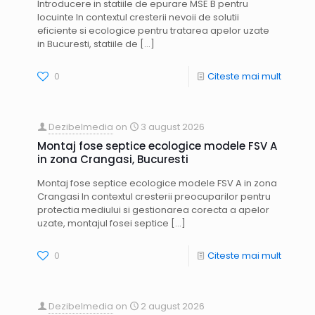
Introducere in statiile de epurare MSE B pentru
locuinte In contextul cresterii nevoii de solutii
eficiente si ecologice pentru tratarea apelor uzate
in Bucuresti, statiile de
[…]
0
Citeste mai mult
Dezibelmedia
on
3 august 2026
Montaj fose septice ecologice modele FSV A
in zona Crangasi, Bucuresti
Montaj fose septice ecologice modele FSV A in zona
Crangasi In contextul cresterii preocuparilor pentru
protectia mediului si gestionarea corecta a apelor
uzate, montajul fosei septice
[…]
0
Citeste mai mult
Dezibelmedia
on
2 august 2026