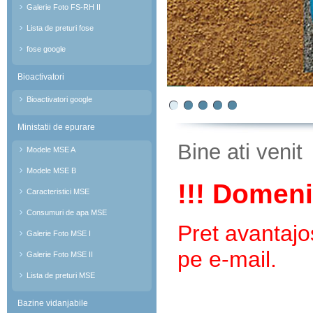
Galerie Foto FS-RH II
Lista de preturi fose
fose google
Bioactivatori
Bioactivatori google
Ministatii de epurare
Bine ati venit
Modele MSE A
Modele MSE B
!!! Domeni
Caracteristici MSE
Consumuri de apa MSE
Pret avantajo
Galerie Foto MSE I
pe e-mail.
Galerie Foto MSE II
Lista de preturi MSE
Bazine vidanjabile