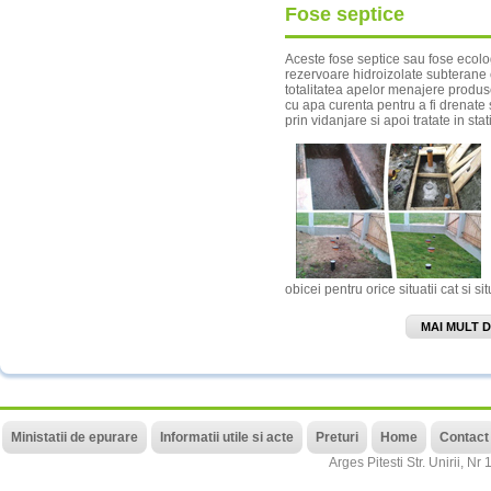
Fose septice
Aceste fose septice sau fose ecolog
rezervoare hidroizolate subterane
totalitatea apelor menajere produs
cu apa curenta pentru a fi drenate s
prin vidanjare si apoi tratate in sta
obicei pentru orice situatii cat si si
MAI MULT 
Ministatii de epurare
Informatii utile si acte
Preturi
Home
Contact
Arges
Pitesti
Str. Unirii, Nr 