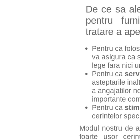
De ce sa al
pentru furn
tratare a ap
Pentru ca folo
va asigura ca s
lege fara nici u
Pentru ca
serv
asteptarile ina
a angajatilor n
importante com
Pentru ca
stim
cerintelor speci
Modul nostru de a
foarte usor ceri