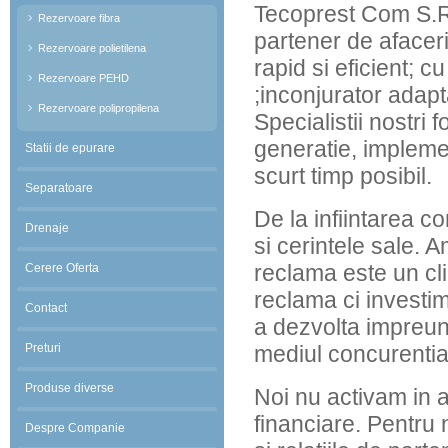
Tecoprest Com S.R.L
Rezervoare fibra
partener de afaceri
Rezervoare polietilena
rapid si eficient; c
Rezervoare PEHD
;inconjurator adapta
Rezervoare polipropilena
Specialistii nostri
generatie, impleme
Statii de epurare
scurt timp posibil.
Separatoare
De la infiintarea c
Drenaje
si cerintele sale. 
reclama este un cli
Cerere Oferta
reclama ci investim
Contact
a dezvolta impreuna
Preturi
mediul concurential
Produse diverse
Noi nu activam in 
financiare. Pentru 
Despre Companie