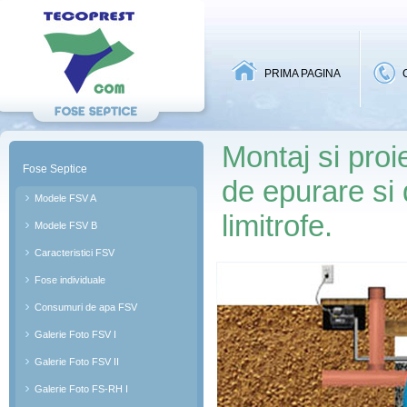
A-site
PRIMA PAGINA
Montaj si proie
Fose Septice
de epurare si 
Modele FSV A
limitrofe.
Modele FSV B
Caracteristici FSV
Fose individuale
Consumuri de apa FSV
Galerie Foto FSV I
Galerie Foto FSV II
Galerie Foto FS-RH I