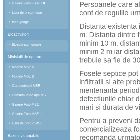
Persoanele care al
Galerie Foto FS-RH II
cont de regulile ur
Lista de preturi fose
fose google
Distanta existenta 
m. Distanta dintre 
Bioactivatori
minim 10 m. distant
Bioactivatori google
minim 2 m iar dista
Ministatii de epurare
trebuie sa fie de 30
Modele MSE A
Fosele septice pot 
Modele MSE B
infiltratii si alte
Caracteristici MSE
mentenanta periodic
Consumuri de apa MSE
defectiunile chiar 
Galerie Foto MSE I
mari si durata de v
Galerie Foto MSE II
Pentru a preveni d
Lista de preturi MSE
comercializeaza fo
Bazine vidanjabile
recomanda urmato