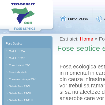
A-site
PRIMA PAGINA
Esti aici:
Home
» Fo
Fose Septice
Fose septice 
Modele FSV A
Modele FSV B
Fosa ecologica este
Caracteristici FSV
in momentul in care
Fose individuale
din cauza infrastru
Consumuri de apa FSV
vor trebui sa raman
Galerie Foto FSV I
si sa nu afecteze d
Galerie Foto FSV II
anaerobe care vor t
Galerie Foto FS-RH I