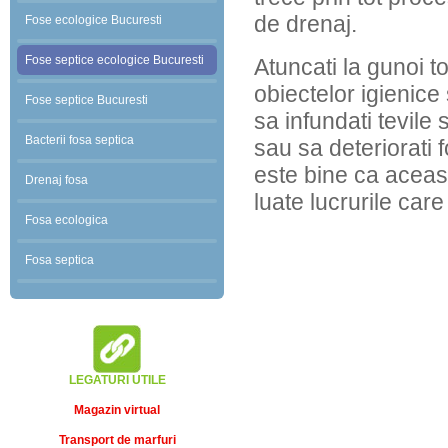
de drenaj.
Fose ecologice Bucuresti
Fose septice ecologice Bucuresti
Atuncati la gunoi 
obiectelor igienice
Fose septice Bucuresti
sa infundati tevile
Bacterii fosa septica
sau sa deteriorati 
este bine ca aceast
Drenaj fosa
luate lucrurile care
Fosa ecologica
Fosa septica
LEGATURI UTILE
Magazin virtual
Transport de marfuri