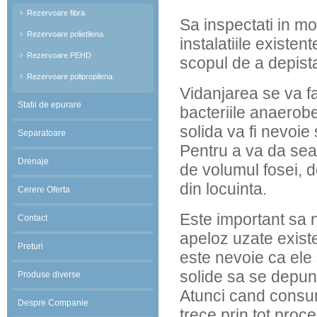
Rezervoare fibra
Sa inspectati in mo
Rezervoare polietilena
instalatiile existen
Rezervoare PEHD
scopul de a depista 
Rezervoare polipropilena
Vidanjarea se va f
Statii de epurare
bacteriile anaerob
solida va fi nevoie 
Separatoare
Pentru a va da seam
Drenaje
de volumul fosei, d
din locuinta.
Cerere Oferta
Este important sa 
Contact
apeloz uzate existe
Preturi
este nevoie ca ele 
solide sa se depuna
Produse diverse
Atunci cand consuma
Despre Companie
trece prin tot proce