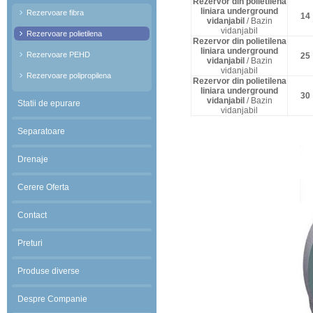
Rezervor din polietilena
liniara underground
Rezervoare fibra
14
vidanjabil
/ Bazin
vidanjabil
Rezervoare polietilena
Rezervor din polietilena
liniara underground
Rezervoare PEHD
25
vidanjabil
/ Bazin
vidanjabil
Rezervoare polipropilena
Rezervor din polietilena
liniara underground
30
vidanjabil
/ Bazin
Statii de epurare
vidanjabil
Separatoare
Drenaje
Cerere Oferta
Contact
Preturi
Produse diverse
Despre Companie