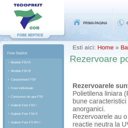
A-site
PRIMA PAGINA
Esti aici:
Home
»
Ba
Fose Septice
Rezervoare pol
Modele FSV A
Modele FSV B
Caracteristici FSV
Rezervoarele sunt 
Fose individuale
Polietilena liniara
Consumuri de apa FSV
bune caracteristici 
Galerie Foto FSV I
anorganici.
Galerie Foto FSV II
Rezervoarele au o 
Galerie Foto FS-RH I
reactie neutra la UV