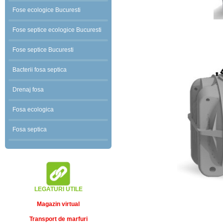
Fose ecologice Bucuresti
Fose septice ecologice Bucuresti
Fose septice Bucuresti
Bacterii fosa septica
Drenaj fosa
Fosa ecologica
Fosa septica
LEGATURI UTILE
Magazin virtual
Transport de marfuri