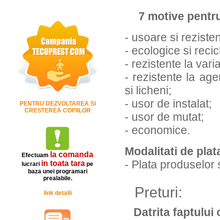
7 motive pentr
- usoare si rezisten
- ecologice si recic
- rezistente la vari
- rezistente la age
si licheni;
- usor de instalat;
PENTRU DEZVOLTAREA SI
CRESTEREA COPIILOR
- usor de mutat;
- economice.
Modalitati de plat
la comanda
Efectuam
- Plata produselor
in toata tara
lucrari
pe
baza unei programari
prealabile.
Preturi:
link detalii
Datrita faptului 