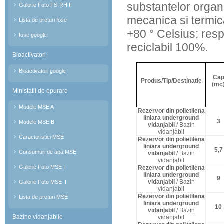
substantelor organi
Galerie Foto FS-RH II
mecanica si termica
Lista de preturi fose
+80 ° Celsius; re
fose google
reciclabil 100%.
Bioactivatori
Bioactivatori google
Ca
Produs/Tip/Destinatie
(mc
Ministatii de epurare
Modele MSE A
Rezervor din polietilena
liniara underground
3
Modele MSE B
vidanjabil
/ Bazin
vidanjabil
Caracteristici MSE
Rezervor din polietilena
liniara underground
5,7
Consumuri de apa MSE
vidanjabil
/ Bazin
vidanjabil
Galerie Foto MSE I
Rezervor din polietilena
liniara underground
9
vidanjabil
/ Bazin
Galerie Foto MSE II
vidanjabil
Rezervor din polietilena
Lista de preturi MSE
liniara underground
10
vidanjabil
/ Bazin
Bazine vidanjabile
vidanjabil